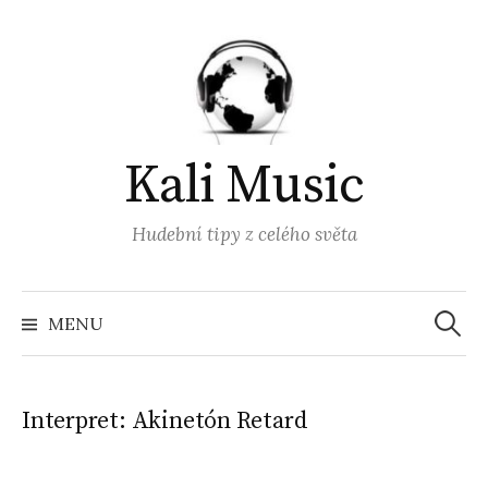
Přejít
k
obsahu
webu
Kali Music
Hudební tipy z celého světa
Vyhled
MENU
Interpret:
Akinetón Retard