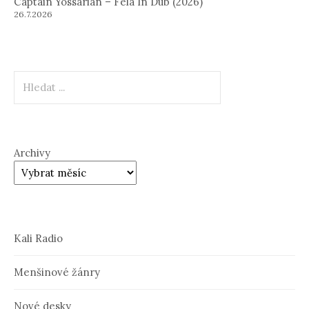
Captain Yossarian – Fela In Dub (2026)
26.7.2026
Hledat
Archivy
Kali Radio
Menšinové žánry
Nové desky