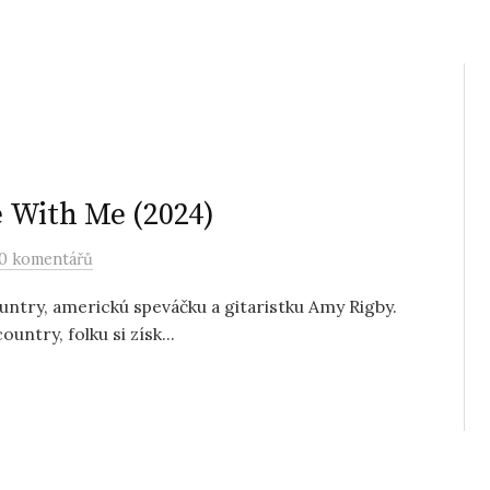
 With Me (2024)
0 komentářů
untry, americkú speváčku a gitaristku Amy Rigby.
untry, folku si získ...