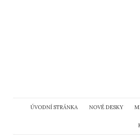
Přejít
k
obsahu
webu
ÚVODNÍ STRÁNKA
NOVÉ DESKY
M