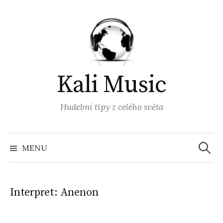
Přejít
k
obsahu
webu
Kali Music
Hudební tipy z celého světa
Vyhled
MENU
Interpret:
Anenon