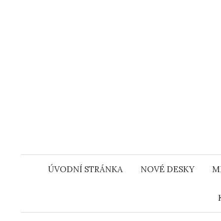
Přejít
k
obsahu
webu
ÚVODNÍ STRÁNKA
NOVÉ DESKY
M