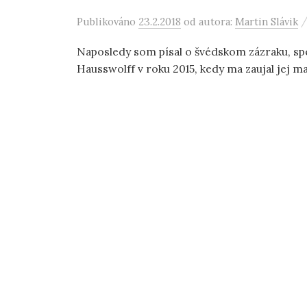
Publikováno
23.2.2018
od autora:
Martin Slávik
Naposledy som písal o švédskom zázraku, spe
Hausswolff v roku 2015, kedy ma zaujal jej m