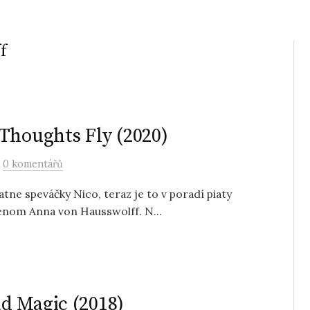
f
Thoughts Fly (2020)
/
0 komentářů
tne speváčky Nico, teraz je to v poradí piaty
enom Anna von Hausswolff. N...
d Magic (2018)