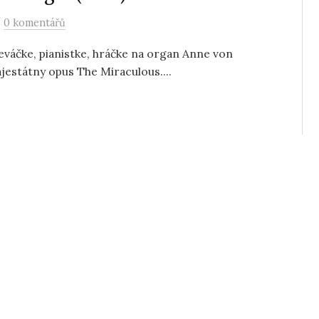
/
0 komentářů
váčke, pianistke, hráčke na organ Anne von
ajestátny opus The Miraculous....