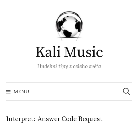
Přejít
k
obsahu
webu
Kali Music
Hudební tipy z celého světa
Vyhled
MENU
Interpret:
Answer Code Request