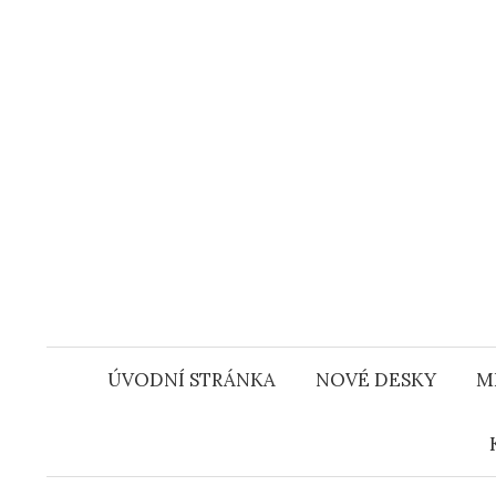
Přejít
k
obsahu
webu
ÚVODNÍ STRÁNKA
NOVÉ DESKY
M