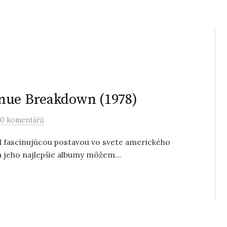
enue Breakdown (1978)
0 komentářů
l fascinujúcou postavou vo svete amerického
za jeho najlepšie albumy môžem...