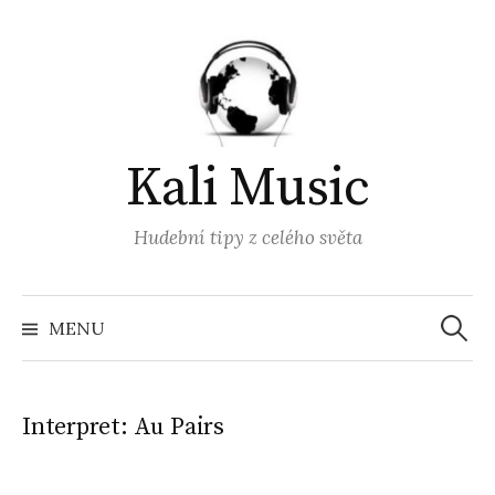
Přejít
k
obsahu
webu
Kali Music
Hudební tipy z celého světa
Vyhled
MENU
Interpret:
Au Pairs