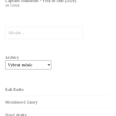
Captain Yossarian – Fela In Dub (2026)
26.7.2026
Hledat
Archivy
Kali Radio
Menšinové žánry
Nové desky