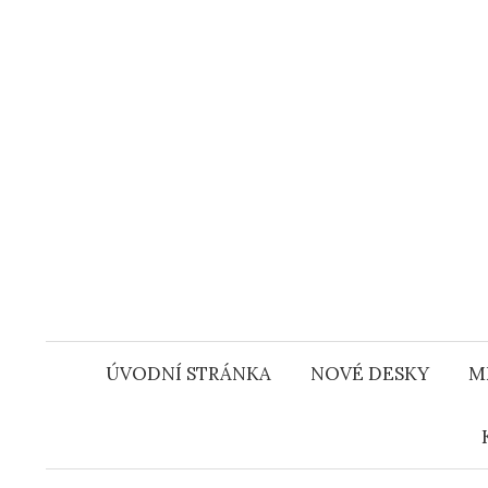
Přejít
k
obsahu
webu
ÚVODNÍ STRÁNKA
NOVÉ DESKY
M