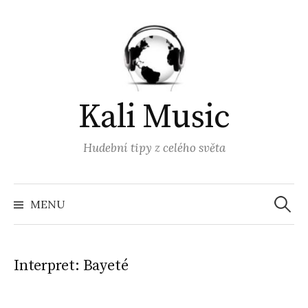
Přejít
k
obsahu
webu
Kali Music
Hudební tipy z celého světa
Vyhled
MENU
Interpret:
Bayeté