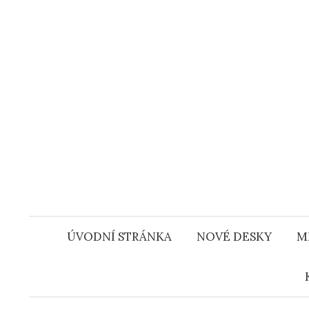
Přejít
k
obsahu
webu
ÚVODNÍ STRÁNKA
NOVÉ DESKY
M