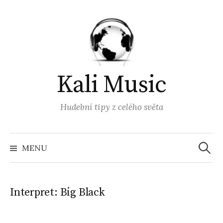
Přejít
k
obsahu
webu
Kali Music
Hudební tipy z celého světa
Vyhled
MENU
Interpret:
Big Black