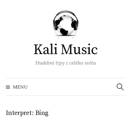
Přejít
k
obsahu
webu
Kali Music
Hudební tipy z celého světa
Vyhled
MENU
Interpret:
Bing