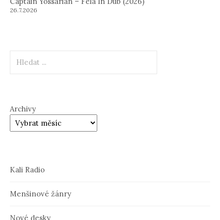
Captain Yossarian – Fela In Dub (2026)
26.7.2026
Hledat
Archivy
Kali Radio
Menšinové žánry
Nové desky