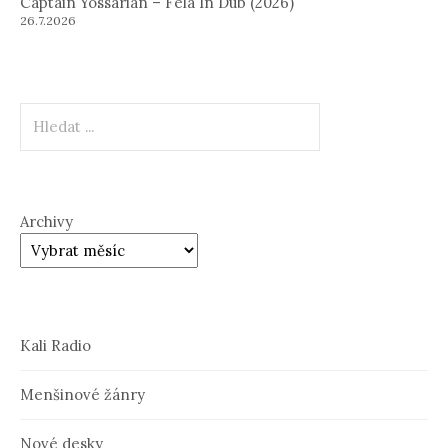
Captain Yossarian – Fela In Dub (2026)
26.7.2026
Hledat
Archivy
Kali Radio
Menšinové žánry
Nové desky