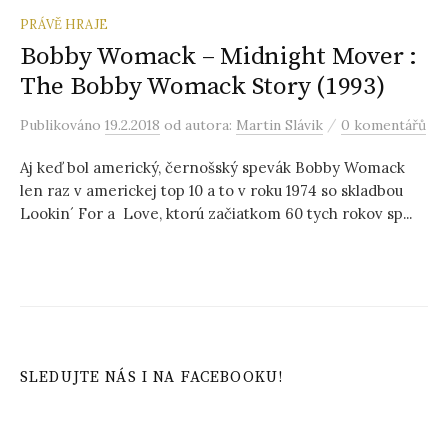
PRÁVĚ HRAJE
Bobby Womack – Midnight Mover :
The Bobby Womack Story (1993)
/
Publikováno
19.2.2018
od autora:
Martin Slávik
0 komentářů
Aj keď bol americký, černošský spevák Bobby Womack
len raz v americkej top 10 a to v roku 1974 so skladbou
Lookin´ For a Love, ktorú začiatkom 60 tych rokov sp...
SLEDUJTE NÁS I NA FACEBOOKU!