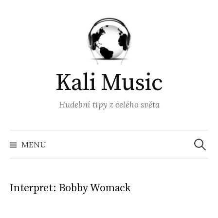
Přejít
k
obsahu
webu
Kali Music
Hudební tipy z celého světa
Vyhled
MENU
Interpret:
Bobby Womack