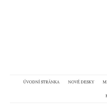
Přejít
k
obsahu
webu
ÚVODNÍ STRÁNKA
NOVÉ DESKY
M