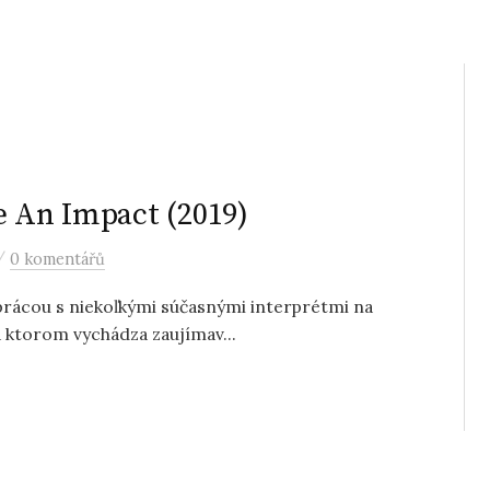
e An Impact (2019)
/
0 komentářů
prácou s niekoľkými súčasnými interprétmi na
na ktorom vychádza zaujímav...