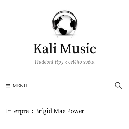
Přejít
k
obsahu
webu
Kali Music
Hudební tipy z celého světa
Vyhled
MENU
Interpret:
Brigid Mae Power