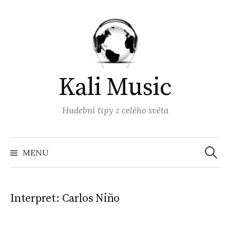
Přejít
k
obsahu
webu
Kali Music
Hudební tipy z celého světa
Vyhled
MENU
Interpret:
Carlos Niño