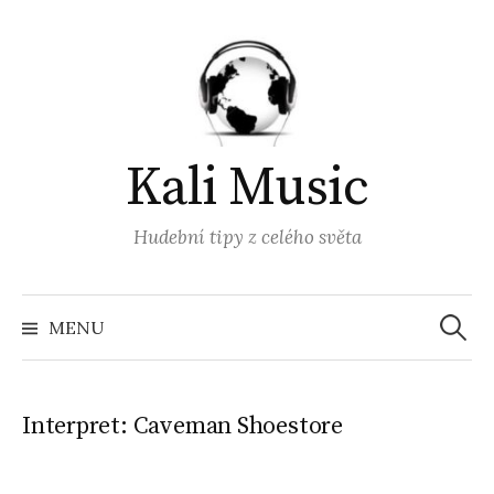
Přejít
k
obsahu
webu
Kali Music
Hudební tipy z celého světa
Vyhled
MENU
Interpret:
Caveman Shoestore