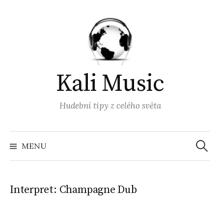
Přejít
k
obsahu
webu
Kali Music
Hudební tipy z celého světa
Vyhled
MENU
Interpret:
Champagne Dub