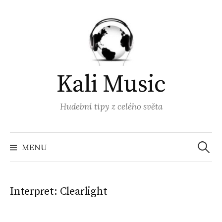
Přejít
k
obsahu
webu
Kali Music
Hudební tipy z celého světa
Vyhled
MENU
Interpret:
Clearlight