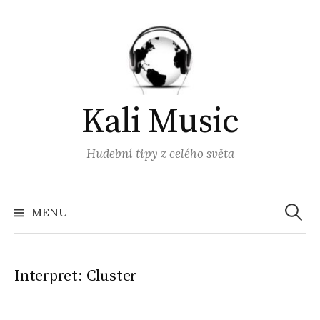
Přejít
k
obsahu
webu
Kali Music
Hudební tipy z celého světa
Vyhled
MENU
Interpret:
Cluster