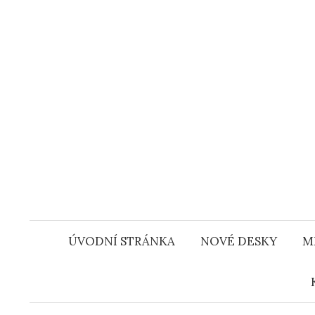
Přejít
k
obsahu
webu
ÚVODNÍ STRÁNKA
NOVÉ DESKY
M