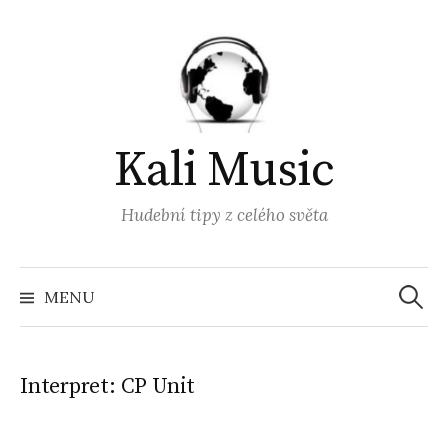
Přejít
k
obsahu
webu
Kali Music
Hudební tipy z celého světa
Vyhled
MENU
Interpret:
CP Unit