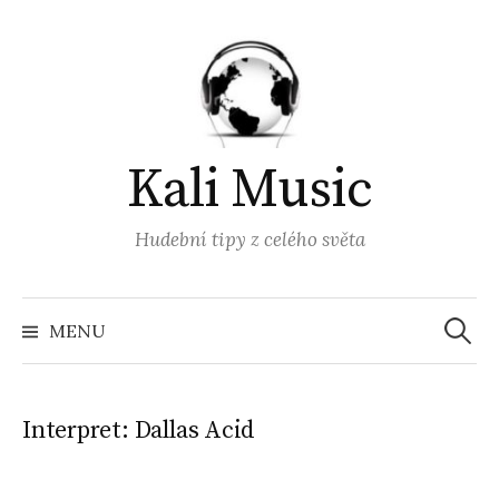
Přejít
k
obsahu
webu
Kali Music
Hudební tipy z celého světa
Vyhled
MENU
Interpret:
Dallas Acid