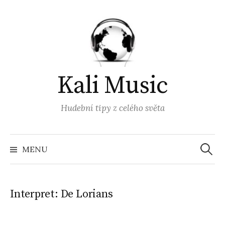
Přejít
k
obsahu
webu
Kali Music
Hudební tipy z celého světa
Vyhled
MENU
Interpret:
De Lorians