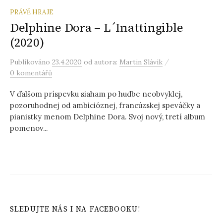
PRÁVĚ HRAJE
Delphine Dora – L´Inattingible
(2020)
/
Publikováno
23.4.2020
od autora:
Martin Slávik
0 komentářů
V ďalšom príspevku siaham po hudbe neobvyklej,
pozoruhodnej od ambicióznej, francúzskej speváčky a
pianistky menom Delphine Dora. Svoj nový, tretí album
pomenov...
SLEDUJTE NÁS I NA FACEBOOKU!