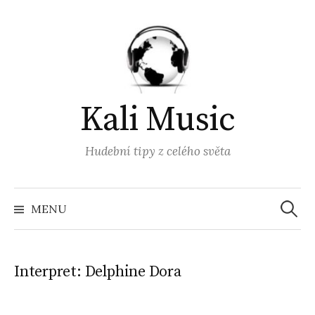
Přejít
k
obsahu
webu
Kali Music
Hudební tipy z celého světa
Vyhled
MENU
Interpret:
Delphine Dora