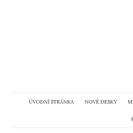
Přejít
k
obsahu
webu
ÚVODNÍ STRÁNKA
NOVÉ DESKY
M