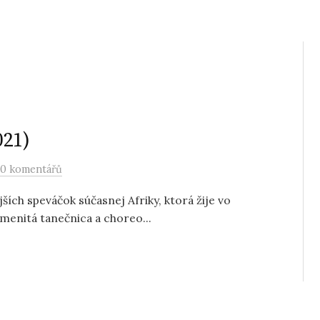
021)
0 komentářů
ších speváčok súčasnej Afriky, ktorá žije vo
amenitá tanečnica a choreo...