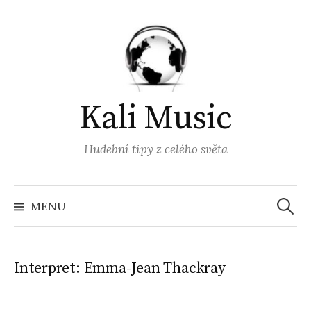
Přejít
k
obsahu
webu
Kali Music
Hudební tipy z celého světa
Vyhled
MENU
Interpret:
Emma-Jean Thackray