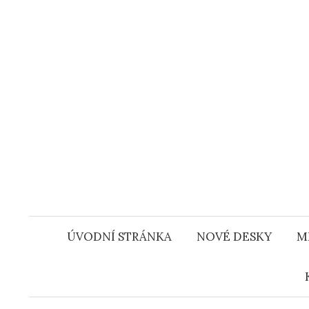
Přejít
k
obsahu
webu
ÚVODNÍ STRÁNKA
NOVÉ DESKY
M