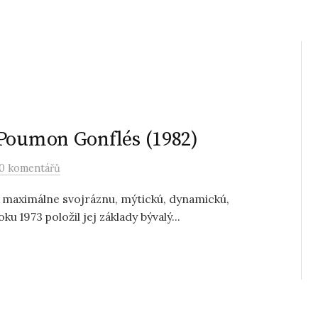
 Poumon Gonflés (1982)
0 komentářů
maximálne svojráznu, mýtickú, dynamickú,
 1973 položil jej základy bývalý...