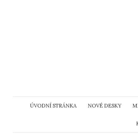
Přejít
k
obsahu
webu
ÚVODNÍ STRÁNKA
NOVÉ DESKY
M