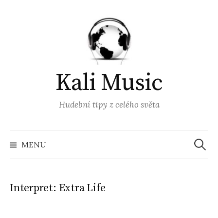
Přejít
k
obsahu
webu
Kali Music
Hudební tipy z celého světa
Vyhled
MENU
Interpret:
Extra Life