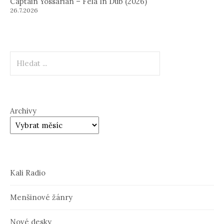
Captain Yossarian – Fela In Dub (2026)
26.7.2026
Hledat
Archivy
Kali Radio
Menšinové žánry
Nové desky