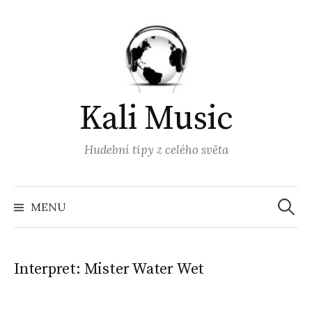
Přejít
k
obsahu
webu
Kali Music
Hudební tipy z celého světa
Vyhled
MENU
Interpret:
Mister Water Wet