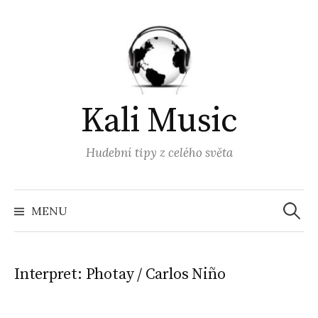
Přejít
k
obsahu
webu
Kali Music
Hudební tipy z celého světa
Vyhled
MENU
Interpret:
Photay / Carlos Niño