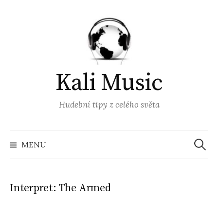
Přejít
k
obsahu
webu
Kali Music
Hudební tipy z celého světa
Vyhled
MENU
Interpret:
The Armed