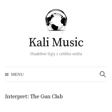
Přejít
k
obsahu
webu
Kali Music
Hudební tipy z celého světa
Vyhled
MENU
Interpret:
The Gun Club