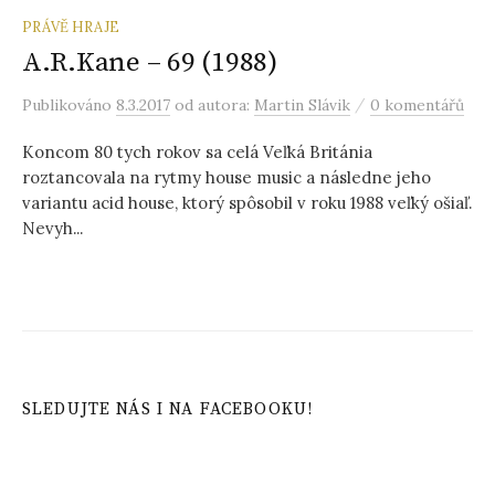
PRÁVĚ HRAJE
A.R.Kane – 69 (1988)
/
Publikováno
8.3.2017
od autora:
Martin Slávik
0 komentářů
Koncom 80 tych rokov sa celá Veľká Británia
roztancovala na rytmy house music a následne jeho
variantu acid house, ktorý spôsobil v roku 1988 veľký ošiaľ.
Nevyh...
SLEDUJTE NÁS I NA FACEBOOKU!