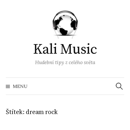
Přejít
k
obsahu
webu
Kali Music
Hudební tipy z celého světa
Vyhled
MENU
Štítek:
dream rock