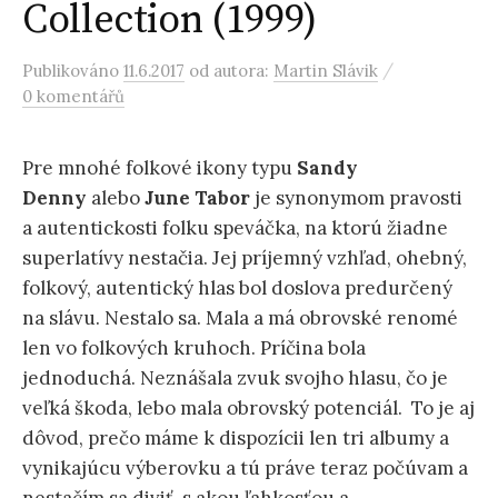
Collection (1999)
/
Publikováno
11.6.2017
od autora:
Martin Slávik
0 komentářů
Pre mnohé folkové ikony typu
Sandy
Denny
alebo
June Tabor
je synonymom pravosti
a autentickosti folku speváčka, na ktorú žiadne
superlatívy nestačia. Jej príjemný vzhľad, ohebný,
folkový, autentický hlas bol doslova predurčený
na slávu. Nestalo sa. Mala a má obrovské renomé
len vo folkových kruhoch. Príčina bola
jednoduchá. Neznášala zvuk svojho hlasu, čo je
veľká škoda, lebo mala obrovský potenciál. To je aj
dôvod, prečo máme k dispozícii len tri albumy a
vynikajúcu výberovku a tú práve teraz počúvam a