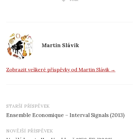
e
b
o
o
k
Martin Slávik
Zobrazit veškeré příspěvky od Martin Slávik →
STARŠÍ PŘÍSPĚVEK
Navigace
Ensemble Economique – Interval Signals (2013)
příspěvku
NOVĚJŠÍ PŘÍSPĚVEK