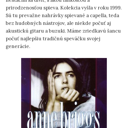
nestačím sa diviť, s akou ľahkosťou a
prirodzenosťou spieva. Kolekcia vyšla v roku 1999.
Sú tu prevažne nahrávky spievané a capella, teda
bez hudobných nástrojov, ale niekde počuť aj
akustickú gitaru a buzuki. Máme zriedkavú šancu
počuť najlepšiu tradičnú speváčku svojej
generácie.