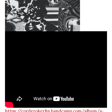
https://corderokerlin.bandcamp.com/album/a-