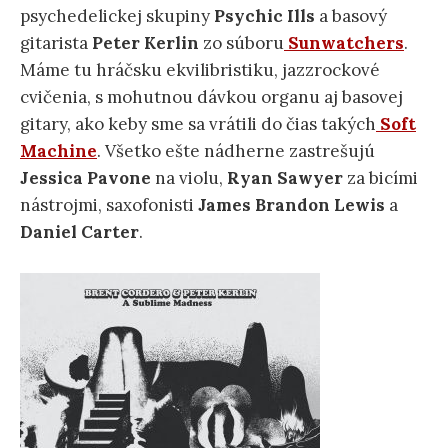
psychedelickej skupiny
Psychic Ills
a basový
gitarista
Peter Kerlin
zo súboru
Sunwatchers
.
Máme tu hráčsku ekvilibristiku, jazzrockové
cvičenia, s mohutnou dávkou organu aj basovej
gitary, ako keby sme sa vrátili do čias takých
Soft
Machine
. Všetko ešte nádherne zastrešujú
Jessica Pavone
na violu,
Ryan Sawyer
za bicími
nástrojmi, saxofonisti
James
Brandon Lewis
a
Daniel Carter
.