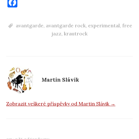
F
a
c
avantgarde
,
avantgarde rock
,
experimental
,
free
e
jazz
,
krautrock
b
o
o
k
Martin Slávik
Zobrazit veškeré příspěvky od Martin Slávik →