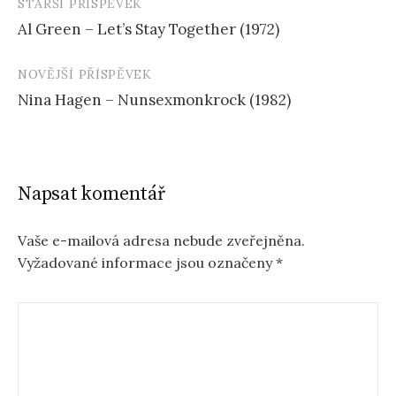
STARŠÍ PŘÍSPĚVEK
Navigace
Al Green – Let’s Stay Together (1972)
příspěvku
NOVĚJŠÍ PŘÍSPĚVEK
Nina Hagen – Nunsexmonkrock (1982)
Napsat komentář
Vaše e-mailová adresa nebude zveřejněna.
Vyžadované informace jsou označeny
*