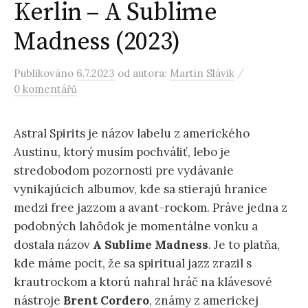
Kerlin – A Sublime
Madness (2023)
/
Publikováno
6.7.2023
od autora:
Martin Slávik
0 komentářů
Astral Spirits je názov labelu z amerického
Austinu, ktorý musím pochváliť, lebo je
stredobodom pozornosti pre vydávanie
vynikajúcich albumov, kde sa stierajú hranice
medzi free jazzom a avant-rockom. Práve jedna z
podobných lahôdok je momentálne vonku a
dostala názov
A Sublime Madness
. Je to platňa,
kde máme pocit, že sa spiritual jazz zrazil s
krautrockom a ktorú nahral hráč na klávesové
nástroje
Brent Cordero
, známy z americkej