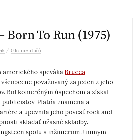
– Born To Run (1975)
/
vik
0 komentářů
um amerického speváka
Brucea
Je všeobecne považovaný za jeden z jeho
mov. Bol komerčným úspechom a získal
publicistov. Platňa znamenala
riére a upevnila jeho povesť rock and
opnosti skladať ūžasné skladby.
ringsteen spolu s inžinierom Jimmym