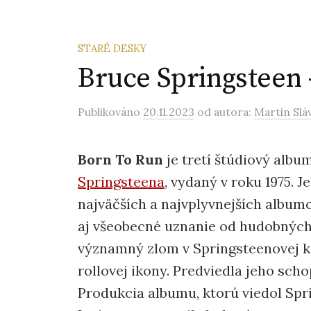
STARÉ DESKY
Bruce Springsteen 
Publikováno
20.11.2023
od autora:
Martin Slá
Born To Run
je tretí štúdiový alb
Springsteena
, vydaný v roku 1975. 
najväčších a najvplyvnejších albu
aj všeobecné uznanie od hudobných 
významný zlom v Springsteenovej ka
rollovej ikony. Predviedla jeho sch
Produkcia albumu, ktorú viedol Sp