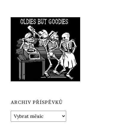
ARCHIV PŘÍSPĚVKŮ
Archiv
příspěvků