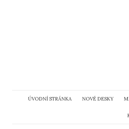
Přejít
k
obsahu
webu
ÚVODNÍ STRÁNKA
NOVÉ DESKY
M