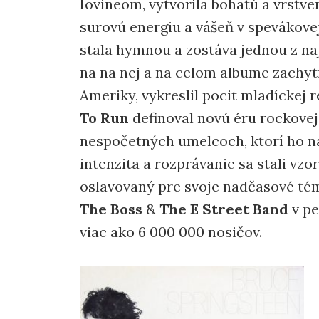
Iovineom, vytvorila bohatú a vrstve
surovú energiu a vášeň v spevákove
stala hymnou a zostáva jednou z na
na na nej a na celom albume zachyti
Ameriky, vykreslil pocit mladíckej r
To Run
definoval novú éru rockovej 
nespočetných umelcoch, ktorí ho n
intenzita a rozprávanie sa stali vz
oslavovaný pre svoje nadčasové témy
The Boss
&
The E Street Band
v p
viac ako 6 000 000 nosičov.