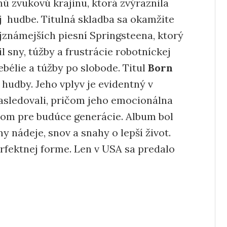
nú zvukovú krajinu, ktorá zvýraznila
j hudbe. Titulná skladba sa okamžite
jznámejších piesní Springsteena, ktorý
l sny, túžby a frustrácie robotníckej
ebélie a túžby po slobode. Titul
Born
hudby. Jeho vplyv je evidentný v
asledovali, pričom jeho emocionálna
orom pre budúce generácie. Album bol
 nádeje, snov a snahy o lepší život.
erfektnej forme. Len v USA sa predalo