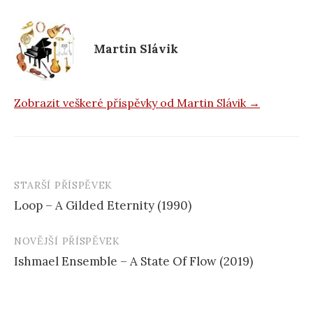
o
o
k
Martin Slávik
Zobrazit veškeré příspěvky od Martin Slávik →
STARŠÍ PŘÍSPĚVEK
Navigace
Loop – A Gilded Eternity (1990)
příspěvku
NOVĚJŠÍ PŘÍSPĚVEK
Ishmael Ensemble – A State Of Flow (2019)