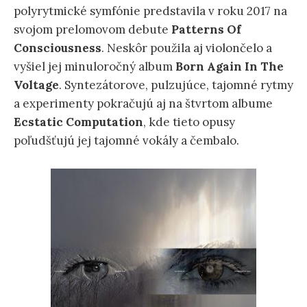
polyrytmické symfónie predstavila v roku 2017 na
svojom prelomovom debute
Patterns Of
Consciousness
. Neskôr použila aj violončelo a
vyšiel jej minuloročný album
Born Again In The
Voltage
. Syntezátorove, pulzujúce, tajomné rytmy
a experimenty pokračujú aj na štvrtom albume
Ecstatic Computation
, kde tieto opusy
poľudšťujú jej tajomné vokály a čembalo.