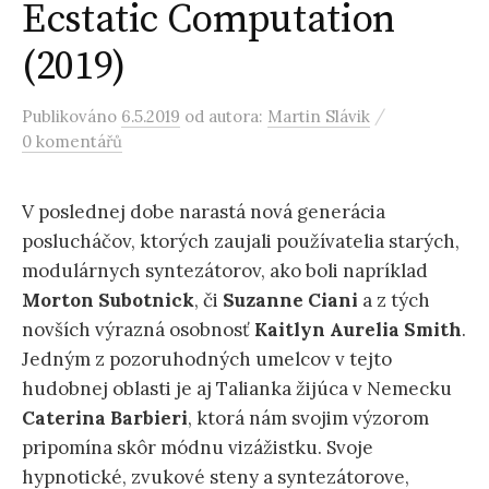
Ecstatic Computation
(2019)
/
Publikováno
6.5.2019
od autora:
Martin Slávik
0 komentářů
V poslednej dobe narastá nová generácia
poslucháčov, ktorých zaujali používatelia starých,
modulárnych syntezátorov, ako boli napríklad
Morton Subotnick
, či
Suzanne Ciani
a z tých
novších výrazná osobnosť
Kaitlyn Aurelia
Smith
.
Jedným z pozoruhodných umelcov v tejto
hudobnej oblasti je aj Talianka žijúca v Nemecku
Caterina Barbieri
, ktorá nám svojim výzorom
pripomína skôr módnu vizážistku. Svoje
hypnotické, zvukové steny a syntezátorove,