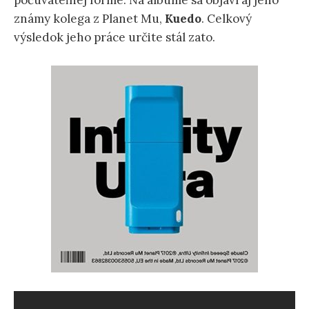
počúvateľnej forme. Na albume sa objaví aj jeho
známy kolega z Planet Mu,
Kuedo
. Celkový
výsledok jeho práce určite stál zato.