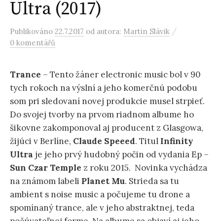
Ultra (2017)
/
Publikováno
22.7.2017
od autora:
Martin Slávik
0 komentářů
Trance
– Tento žáner electronic music bol v 90
tych rokoch na výslní a jeho komerčnú podobu
som pri sledovaní novej produkcie musel strpieť.
Do svojej tvorby na prvom riadnom albume ho
šikovne zakomponoval aj producent z Glasgowa,
žijúci v Berlíne,
Claude Speeed
. Titul
Infinity
Ultra
je jeho prvý hudobný počin od vydania Ep –
Sun Czar Temple
z roku 2015. Novinka vychádza
na známom labeli
Planet Mu
. Strieda sa tu
ambient s noise music a počujeme tu drone a
spomínaný trance, ale v jeho abstraktnej, teda