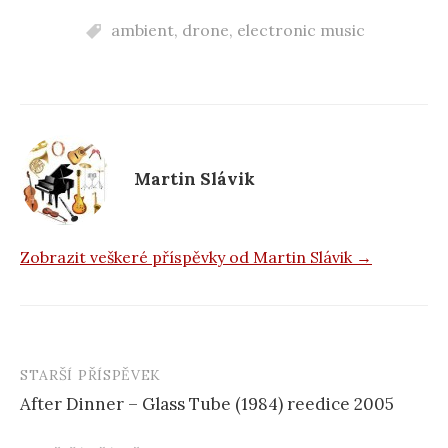
c
ambient
,
drone
,
electronic music
e
b
o
o
k
Martin Slávik
Zobrazit veškeré příspěvky od Martin Slávik →
STARŠÍ PŘÍSPĚVEK
Navigace
After Dinner – Glass Tube (1984) reedice 2005
příspěvku