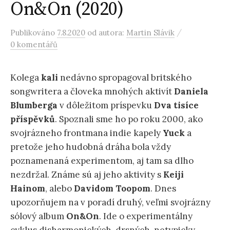
On&On (2020)
/
Publikováno
7.8.2020
od autora:
Martin Slávik
0 komentářů
Kolega
kali
nedávno spropagoval britského
songwritera a človeka mnohých aktivít
Daniela
Blumberga
v dôležitom príspevku
Dva tisíce
příspěvků
. Spoznali sme ho po roku 2000, ako
svojrázneho frontmana indie kapely
Yuck
a
pretože jeho hudobná dráha bola vždy
poznamenaná experimentom, aj tam sa dlho
nezdržal. Známe sú aj jeho aktivity s
Keiji
Hainom
, alebo
Davidom Toopom
. Dnes
upozorňujem na v poradí druhý, veľmi svojrázny
sólový album
On&On
. Ide o experimentálny