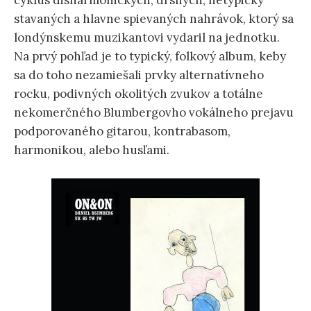
cyklus disharmonických, drsných, netypicky
stavaných a hlavne spievaných nahrávok, ktorý sa
londýnskemu muzikantovi vydaril na jednotku.
Na prvý pohľad je to typický, folkový album, keby
sa do toho nezamiešali prvky alternatívneho
rocku, podivných okolitých zvukov a totálne
nekomerčného Blumbergovho vokálneho prejavu
podporovaného gitarou, kontrabasom,
harmonikou, alebo husľami.