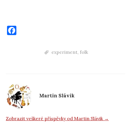
F
a
c
experiment
,
folk
e
b
o
o
k
Martin Slávik
Zobrazit veškeré příspěvky od Martin Slávik →