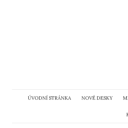
Přejít
k
obsahu
webu
ÚVODNÍ STRÁNKA
NOVÉ DESKY
M