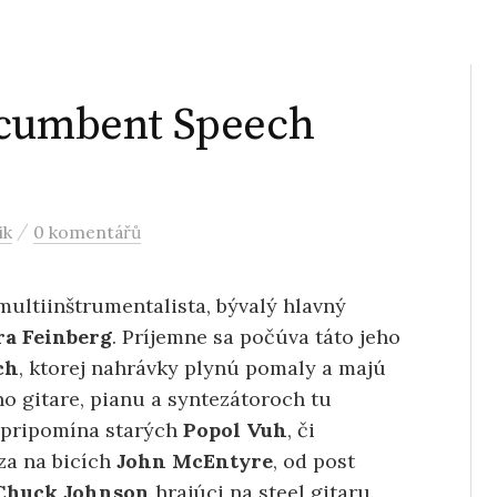
ecumbent Speech
/
ik
0 komentářů
ultiinštrumentalista, bývalý hlavný
ra Feinberg
. Príjemne sa počúva táto jeho
ch
, ktorej nahrávky plynú pomaly a majú
o gitare, pianu a syntezátoroch tu
 pripomína starých
Popol Vuh
, či
za na bicích
John McEntyre
, od post
huck Johnson
hrajúci na steel gitaru.