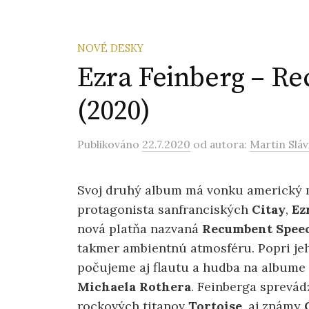
NOVÉ DESKY
Ezra Feinberg – R
(2020)
Publikováno
22.7.2020
od autora:
Martin Sláv
Svoj druhý album má vonku americký m
protagonista sanfranciských
Citay
,
Ez
nová platňa nazvaná
Recumbent Spee
takmer ambientnú atmosféru. Popri jeh
počujeme aj flautu a hudba na albume
Michaela Rothera
. Feinberga sprevád
rockových titanov
Tortoise
, aj známy
C