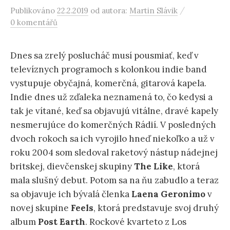
/
Publikováno
22.2.2019
od autora:
Martin Slávik
0 komentářů
Dnes sa zrelý poslucháč musí pousmiať, keď v
televíznych programoch s kolonkou indie band
vystupuje obyčajná, komerčná, gitarová kapela.
Indie dnes už zďaleka neznamená to, čo kedysi a
tak je vítané, keď sa objavujú vitálne, dravé kapely
nesmerujúce do komerčných Rádií. V posledných
dvoch rokoch sa ich vyrojilo hneď niekoľko a už v
roku 2004 som sledoval raketový nástup nádejnej
britskej, dievčenskej skupiny
The Like
, ktorá
mala slušný debut. Potom sa na ňu zabudlo a teraz
sa objavuje ich bývalá členka
Laena Geronimo
v
novej skupine
Feels
, ktorá predstavuje svoj druhý
album
Post Earth
. Rockové kvarteto z Los