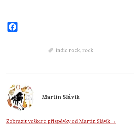
F
a
c
indie rock
,
rock
e
b
o
o
k
Martin Slávik
Zobrazit veškeré příspěvky od Martin Slávik →