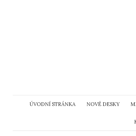
Přejít
k
obsahu
webu
ÚVODNÍ STRÁNKA
NOVÉ DESKY
M