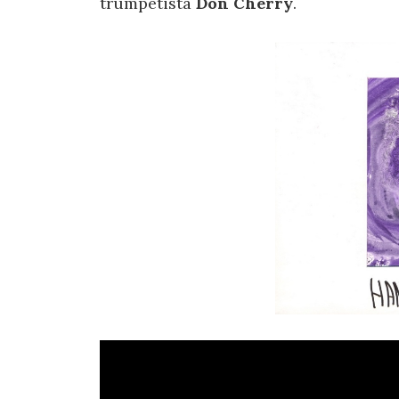
trumpetista
Don Cherry
.