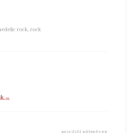
edelic rock
,
rock
vik →
NOVĚJŠÍ PŘÍSPĚVEK