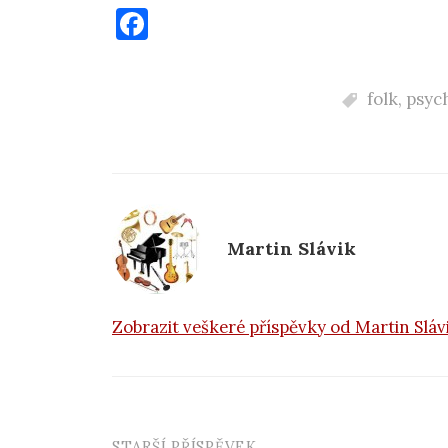
F
a
c
folk
,
psych
e
b
o
o
k
Martin Slávik
Zobrazit veškeré příspěvky od Martin Slá
STARŠÍ PŘÍSPĚVEK