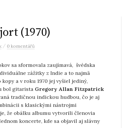
ort (1970)
/
k
0 komentářů
okov sa sformovala zaujímavá, švédska
dividuálne zážitky z Indie a to najmä
 kopy a v roku 1970 jej vyšiel jediný,
bol gitarista
Gregory Allan Fitzpatrick
aná tradičnou indickou hudbou, čo je aj
ombinácii s klasickými nástrojmi
e, že obálku albumu vytvorili členovia
lednom koncerte, kde sa objavil aj slávny