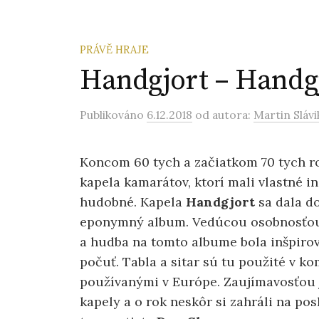
PRÁVĚ HRAJE
Handgjort – Handgj
Publikováno
6.12.2018
od autora:
Martin Slávi
Koncom 60 tych a začiatkom 70 tych r
kapela kamarátov, ktorí mali vlastné in
hudobné. Kapela
Handgjort
sa dala do
eponymný album. Vedúcou osobnosťou 
a hudba na tomto albume bola inšpirov
počuť. Tabla a sitar sú tu použité v k
používanými v Európe. Zaujímavosťou j
kapely a o rok neskôr si zahráli na pos