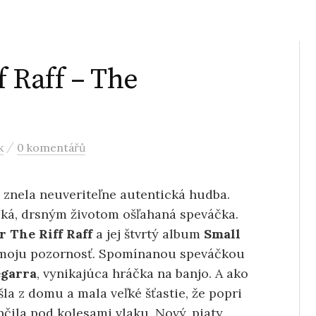
f Raff – The
/
k
0 komentářů
 znela neuveriteľne autentická hudba.
ická, drsným životom ošľahaná speváčka.
 The Riff Raff
a jej štvrtý album
Small
n moju pozornosť. Spomínanou speváčkou
egarra
, vynikajúca hráčka na banjo. A ako
šla z domu a mala veľké šťastie, že popri
ila pod kolesami vlaku. Nový, piaty