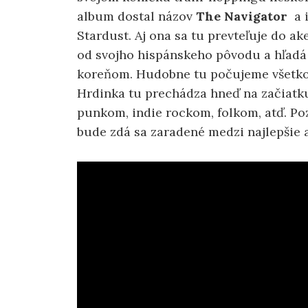
album dostal názov
The
Navigator
a i
Stardust. Aj ona sa tu prevteľuje do ak
od svojho hispánskeho pôvodu a hľadá 
koreňom. Hudobne tu počujeme všetko 
Hrdinka tu prechádza hneď na začiatk
punkom, indie rockom, folkom, atď. Po
bude zdá sa zaradené medzi najlepšie 