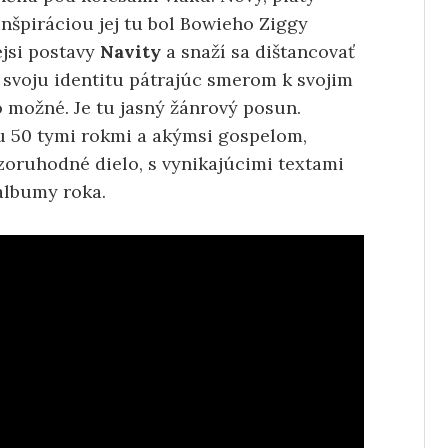
nšpiráciou jej tu bol Bowieho Ziggy
ejsi postavy
Navity
a snaží sa dištancovať
svoju identitu pátrajúc smerom k svojim
možné. Je tu jasný žánrový posun.
u 50 tymi rokmi a akýmsi gospelom,
zoruhodné dielo, s vynikajúcimi textami
albumy roka.