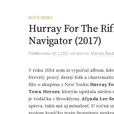
NOVÉ DESKY
Hurray For The Rif
Navigator (2017)
Publikováno
10.3.2017
od autora:
Martin Slávi
V roku 2014 som si vypočul album, kde
Drevitý, pravý, drsný folk a charizmat
Išlo o skupinu z New Yorku
Hurray For
Town
Heroes
, ktorým upútala niele
je rodáčka z Brooklynu,
Alynda Lee S
spieva, takú má aj minulosť. 17 ročná u
svojom koníčku train-hoppingu neskonč