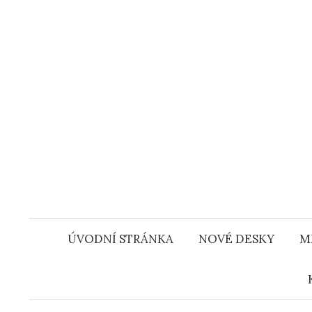
Přejít
k
obsahu
webu
ÚVODNÍ STRÁNKA
NOVÉ DESKY
M