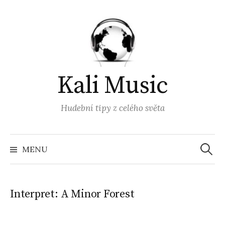
Přejít
k
obsahu
webu
Kali Music
Hudební tipy z celého světa
Vyhled
MENU
Interpret:
A Minor Forest