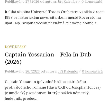
/
Publikováno
27.7.2026
od autora:
Jiří Kalemba
0 komentářů
Italská skupina Universal Totem Orchestra vznikla v roce
1998 ve historickém severoitalském městě Rovereto na
úpatí Alp. Skupina vcelku neznámá, nicméně hodně z...
NOVÉ DESKY
Captain Yossarian – Fela In Dub
(2026)
/
Publikováno
26.7.2026
od autora:
Jiří Kalemba
0 komentářů
Captain Yossarian (původně hrdina satirického
protiválečného románu Hlava XXII od Josepha Hellera)
je umělecký pseudonym, který používá německý
hudebník, produc...