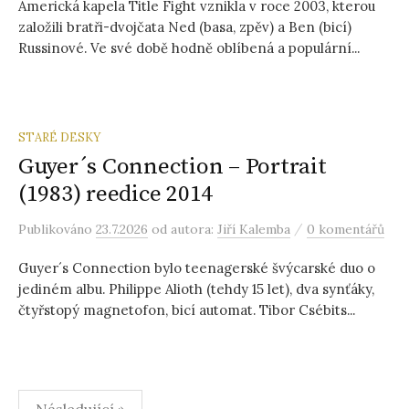
Americká kapela Title Fight vznikla v roce 2003, kterou
založili bratři-dvojčata Ned (basa, zpěv) a Ben (bicí)
Russinové. Ve své době hodně oblíbená a populární...
STARÉ DESKY
Guyer´s Connection – Portrait
(1983) reedice 2014
/
Publikováno
23.7.2026
od autora:
Jiří Kalemba
0 komentářů
Guyer´s Connection bylo teenagerské švýcarské duo o
jediném albu. Philippe Alioth (tehdy 15 let), dva synťáky,
čtyřstopý magnetofon, bicí automat. Tibor Csébits...
Stránkování