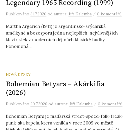
Legendary 1965 Recording (1999)
/
Publikováno
31.7.2026
od autora:
Jiří Kalemba
0 komentářů
Martha Argerich (1941) je argentinsko-švýcarská
umělkyně a bezesporu jedna nejlepších, nejvlivnějších
klavíristek v moderních dějinách klasické hudby.
Fenomenál...
NOVÉ DESKY
Bohemian Betyars – Akárkifia
(2026)
/
Publikováno
29.7.2026
od autora:
Jiří Kalemba
0 komentářů
Bohemian Betyars je maďarská street-speed-folk-freak-
punk-ska kapela, která vznikla v roce 2009 ve městě
Miškolc (Miškovec). Jejich hudba je hodně energická, ži...