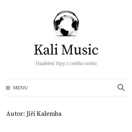
Přejít
k
obsahu
webu
Kali Music
Hudební tipy z celého světa
Vyhled
MENU
Autor:
Jiří Kalemba