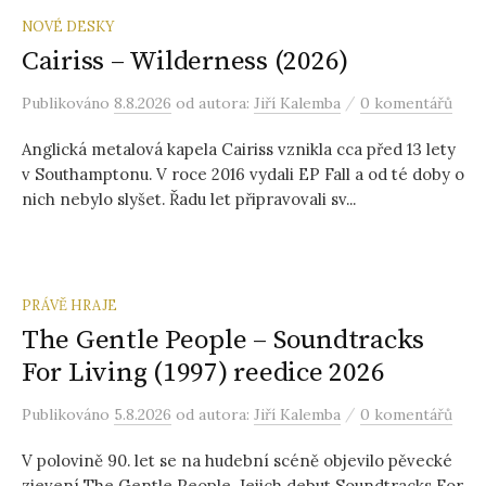
NOVÉ DESKY
Cairiss – Wilderness (2026)
/
Publikováno
8.8.2026
od autora:
Jiří Kalemba
0 komentářů
Anglická metalová kapela Cairiss vznikla cca před 13 lety
v Southamptonu. V roce 2016 vydali EP Fall a od té doby o
nich nebylo slyšet. Řadu let připravovali sv...
PRÁVĚ HRAJE
The Gentle People – Soundtracks
For Living (1997) reedice 2026
/
Publikováno
5.8.2026
od autora:
Jiří Kalemba
0 komentářů
V polovině 90. let se na hudební scéně objevilo pěvecké
zjevení The Gentle People. Jejich debut Soundtracks For