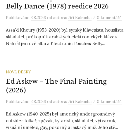
Belly Dance (1978) reedice 2026
/
Publikováno
3.8.2026
od autora:
Jiří Kalemba
0 komentářů
Assa´d Khoury (1953-2020) byl syrský klávesista, houslista,
skladatel, průkopník arabských elektronických kláves.
Nahrál jen dvě alba a Electronic Touches Belly...
NOVÉ DESKY
Ed Askew – The Final Painting
(2026)
/
Publikováno
2.8.2026
od autora:
Jiří Kalemba
0 komentářů
Ed Askew (1940-2025) byl americký undergroundový
outsider folkař, zpěvák, kytarista, skladatel, výtvarník,
vizuální umělec, gay, pozorný a laskavý muž. Jeho stě...