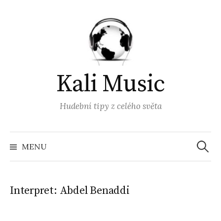
Přejít
k
obsahu
webu
Kali Music
Hudební tipy z celého světa
Vyhled
MENU
Interpret:
Abdel Benaddi