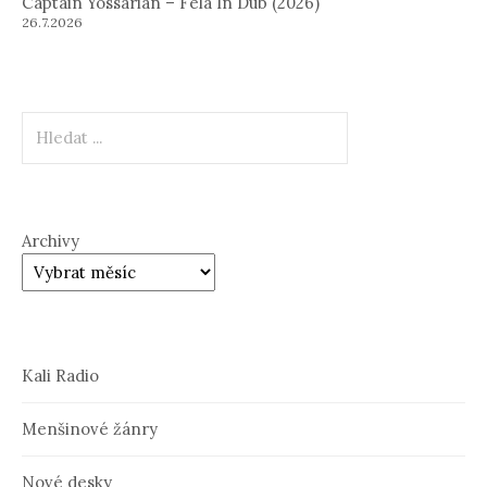
Captain Yossarian – Fela In Dub (2026)
26.7.2026
Hledat
Archivy
Kali Radio
Menšinové žánry
Nové desky