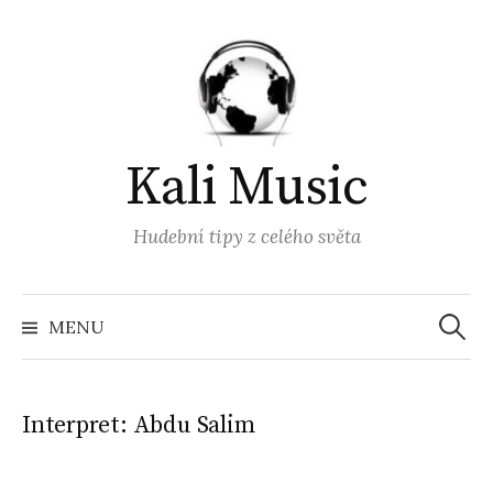
Přejít
k
obsahu
webu
Kali Music
Hudební tipy z celého světa
Vyhled
MENU
Interpret:
Abdu Salim