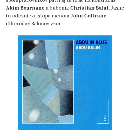
spolupracovníkov patrí aj tu hráč na kontrabas,
Akim Bournane
a bubeník
Christian
Salut
. Jasne
tu odoznieva stopa menom
John Coltrane
,
dlhoročný Salimov vzor.