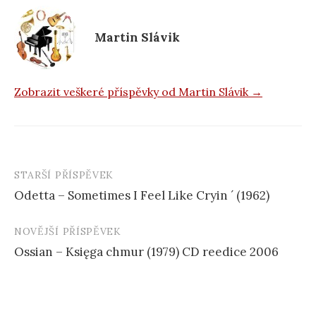
o
k
Martin Slávik
Zobrazit veškeré příspěvky od Martin Slávik →
STARŠÍ PŘÍSPĚVEK
Navigace
Odetta – Sometimes I Feel Like Cryin ´ (1962)
příspěvku
NOVĚJŠÍ PŘÍSPĚVEK
Ossian – Księga chmur (1979) CD reedice 2006