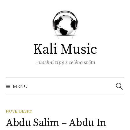
Přejít
k
obsahu
webu
Kali Music
Hudební tipy z celého světa
Vyhled
MENU
NOVÉ DESKY
Abdu Salim – Abdu In