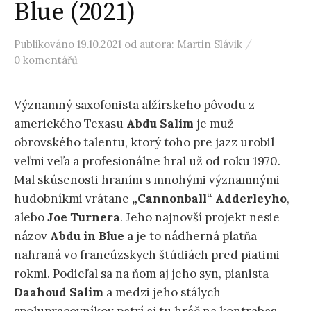
Blue (2021)
/
Publikováno
19.10.2021
od autora:
Martin Slávik
0 komentářů
Významný saxofonista alžírskeho pôvodu z
amerického Texasu
Abdu Salim
je muž
obrovského talentu, ktorý toho pre jazz urobil
veľmi veľa a profesionálne hral už od roku 1970.
Mal skúsenosti hraním s mnohými významnými
hudobníkmi vrátane
„Cannonball“ Adderleyho
,
alebo
Joe Turnera
. Jeho najnovší projekt nesie
názov
Abdu in Blue
a je to nádherná platňa
nahraná vo francúzskych štúdiách pred piatimi
rokmi. Podieľal sa na ňom aj jeho syn, pianista
Daahoud Salim
a medzi jeho stálych